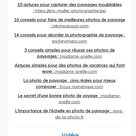
10 astuces pour capturer des paysages inoubliables
:
https://eric-muller-photographie.be/
10 conseils pour faire de meilleures photos de paysage
:
nikonpassion.com
14 conseils pour aborder la photographie de paysage :
ericheymans.com
3 conseils simples pour réussir ses photos de
paysages :
madame-oreille.com
Astuces simples pour des photos de vacances qui font
wow :
madame-oreille.com
La photo de paysage : cinq règles pour mieux
composer :
focus-numérique.com
Le secret d'une bonne photo de voyage :
madame-
oreille.com
L'importance de l'échelle en photo de paysage :
vivre-
de-la-photo.fr
Vidéos