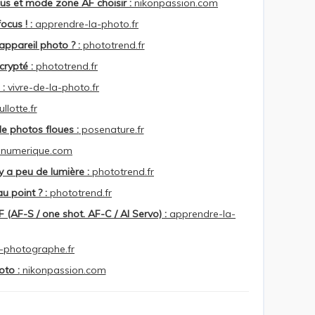
cus et mode zone AF choisir :
nikonpassion.com
cus ! :
apprendre-la-photo.fr
appareil photo ? :
phototrend.fr
rypté :
phototrend.fr
 :
vivre-de-la-photo.fr
llotte.fr
de photos floues :
posenature.fr
numerique.com
y a peu de lumière :
phototrend.fr
u point ? :
phototrend.fr
 (AF-S / one shot. AF-C / AI Servo) :
apprendre-la-
-photographe.fr
oto :
nikonpassion.com