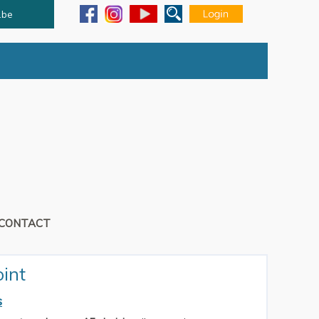
.be
CONTACT
int
s