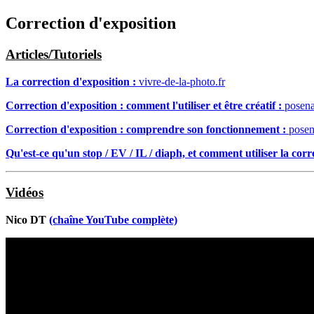
Correction d'exposition
Articles/Tutoriels
La correction d'exposition :
vivre-de-la-photo.fr
Correction d'exposition : comment l'utiliser et être créatif :
posena
Correction d'exposition : comprendre son fonctionnement :
posena
Qu'est-ce qu'un stop / EV / IL / diaph, et comment utiliser la corr
Vidéos
Nico DT
(chaîne YouTube complète)