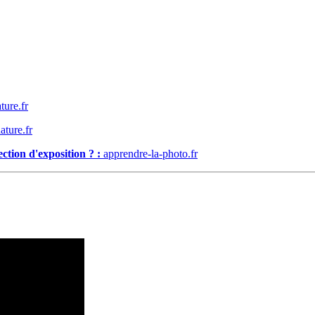
ture.fr
ture.fr
ection d'exposition ? :
apprendre-la-photo.fr