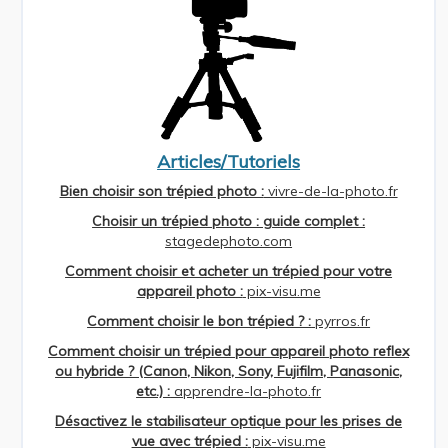
Articles/Tutoriels
Bien choisir son trépied photo :
vivre-de-la-photo.fr
Choisir un trépied photo : guide complet :
stagedephoto.com
Comment choisir et acheter un trépied pour votre
appareil photo :
pix-visu.me
Comment choisir le bon trépied ? :
pyrros.fr
Comment choisir un trépied pour appareil photo reflex
ou hybride ? (Canon, Nikon, Sony, Fujifilm, Panasonic,
etc.) :
apprendre-la-photo.fr
Désactivez le stabilisateur optique pour les prises de
vue avec trépied :
pix-visu.me