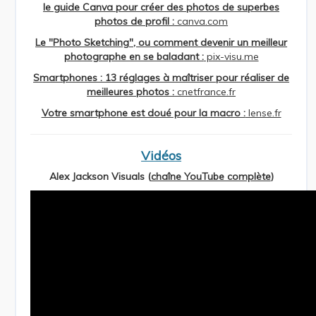
le guide Canva pour créer des photos de superbes
photos de profil :
canva.com
Le "Photo Sketching", ou comment devenir un meilleur
photographe en se baladant :
pix-visu.me
Smartphones : 13 réglages à maîtriser pour réaliser de
meilleures photos :
cnetfrance.fr
Votre smartphone est doué pour la macro :
lense.fr
Vidéos
Alex Jackson Visuals (
chaîne YouTube complète
)