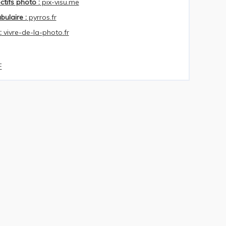
ctifs photo :
pix-visu.me
bulaire :
pyrros.fr
:
vivre-de-la-photo.fr
F