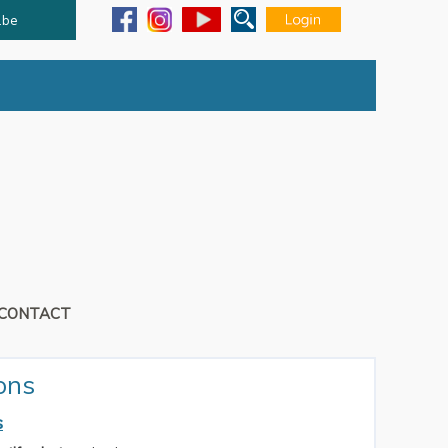
.be
CONTACT
ons
s