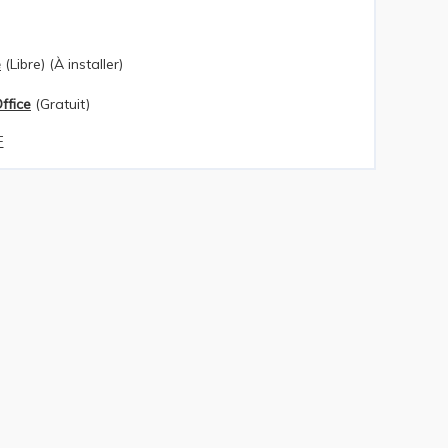
e
(Libre) (À installer)
ffice
(Gratuit)
F