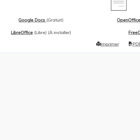
Google Docs
(Gratuit)
OpenOffic
LibreOffice
(Libre) (À installer)
FreeO
Imprimer
PD