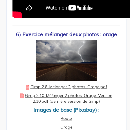
6) Exercice mélanger deux photos : orage
Gimp 2.8. Mélanger 2 photos. Orage.pdf
Gimp 2.10. M
éla
nger 2 photos. Orage. Version
2.10.pdf (dernière version de Gimp)
Images de base (Pixabay) :
Route
Orage