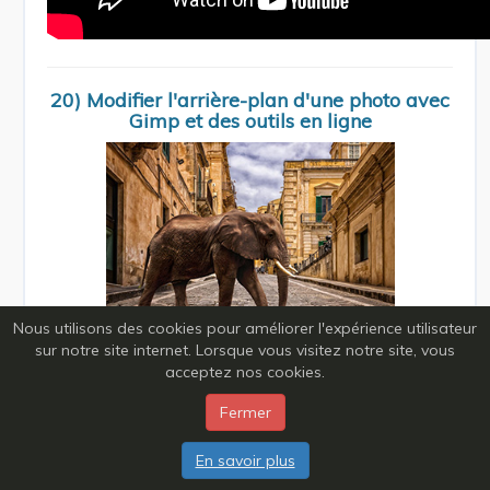
20) Modifier l'arrière-plan d'une photo avec
Gimp et des outils en ligne
Nous utilisons des cookies pour améliorer l'expérience utilisateur
sur notre site internet. Lorsque vous visitez notre site, vous
Gimp 2.10. Modifier l'AP d'une photo avec Gimp et
acceptez nos cookies.
des outils en ligne.pdf
Fermer
En savoir plus
Imprimer
PDF