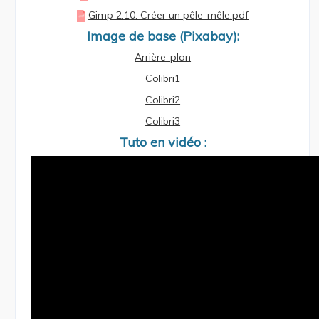
Gimp 2.10. Créer un pêle-mêle.pdf
Image de base (Pixabay):
Arrière-plan
Colibri1
Colibri2
Colibri3
Tuto en vidéo :